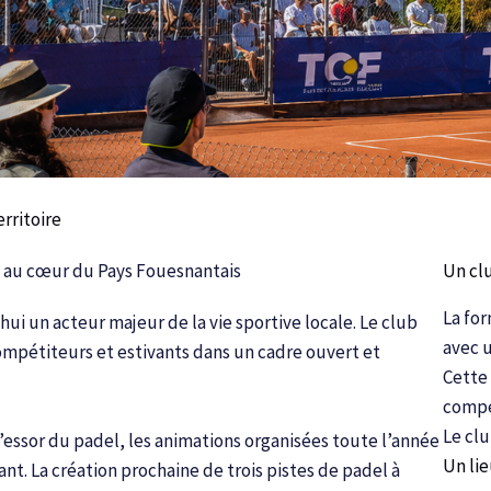
rritoire
s au cœur du Pays Fouesnantais
Un cl
La for
ui un acteur majeur de la vie sportive locale. Le club
avec u
ompétiteurs et estivants dans un cadre ouvert et
Cette
compé
Le clu
’essor du padel, les animations organisées toute l’année
Un lie
t. La création prochaine de trois pistes de padel à