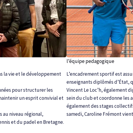
l’équipe pedagogique
s la vie et le développement
L’encadrement sportif est assur
enseignants diplômés d’État, qu
nées pour structurer les
Vincent Le Loc’h, également d
aintenir un esprit convivial et
sein du club et coordonne les a
également des stages collectifs
 au niveau régional,
samedi, Caroline Frémont vien
nnis et du padel en Bretagne.